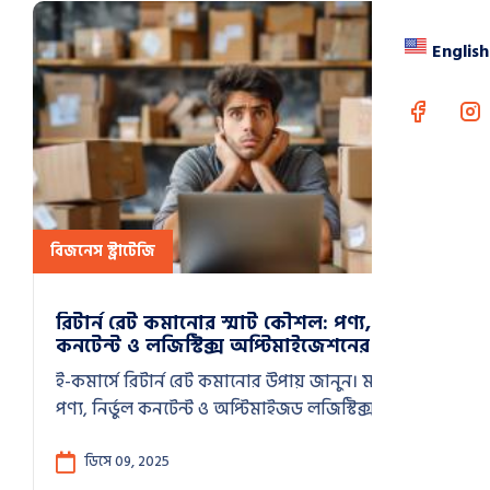
English
বিজনেস স্ট্রাটেজি
রিটার্ন রেট কমানোর স্মার্ট কৌশল: পণ্য,
কনটেন্ট ও লজিস্টিক্স অপ্টিমাইজেশনের সমন্বিত
প্রয়োগ
ই-কমার্সে রিটার্ন রেট কমানোর উপায় জানুন। মানসম্মত
পণ্য, নির্ভুল কনটেন্ট ও অপ্টিমাইজড লজিস্টিক্স কীভাবে
রিটার্ন ৩০% থেকে ১২%-এ নামিয়েছে—বাস্তব
অভিজ্ঞতায়।
ডিসে 09, 2025