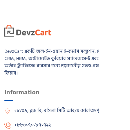
DevzCart একটি অল-ইন-ওয়ান ই-কমার্স সল্যুশন, যেখানে রয়েছে
CRM, HRM, অটোমেটেড কুরিয়ার ম্যানেজমেন্ট এবং রিয়েল-টাইম
অর্ডার ট্র্যাকিংসহ ব্যবসার জন্য প্রয়োজনীয় সহজ-ব্যবহারযোগ্য সব
ফিচার।
Information
১৮/০৯, ব্লক বি, বসিলা সিটি আর/এ
মোহাম্মদপুর, ঢাকা
+৮৮০১৭১১৮৭১৭২২