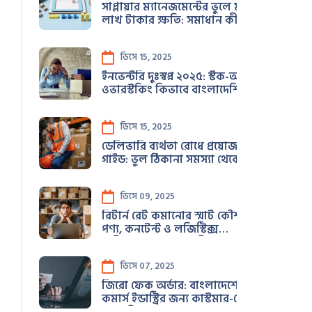
সাপ্লায়ার ম্যানেজমেন্টের ভুলে মাসে
লাখ টাকার ক্ষতি: সমাধান কী?
ডিসে 15, 2025
ইনভেন্টরি দুঃস্বপ্ন ২০২৫: স্টক-আউট ও
ওভারস্টকিং কিভাবে বাংলাদেশি ই-
কমার্স ব্যবসা ধ্বংস করছে
ডিসে 15, 2025
ডেলিভারি ব্যর্থতা রোধে প্রয়োজনীয়
গাইড: ভুল ঠিকানা সমস্যা থেকে মুক্তির
উপায়
ডিসে 09, 2025
রিটার্ন রেট কমানোর স্মার্ট কৌশল:
পণ্য, কনটেন্ট ও লজিস্টিক্স
অপ্টিমাইজেশনের সমন্বিত প্রয়োগ
ডিসে 07, 2025
জিরো ফেক অর্ডার: বাংলাদেশের ই-
কমার্স ইন্ডাস্ট্রির জন্য কাস্টমার-ফ্রেন্ডলি