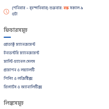
(শনিবার – বৃহস্পতিবার) শুক্রবার:
বন্ধ
সকাল ৯টা – বিকাল
৫টা
ফিচারসমূহ
প্রোডাক্ট ম্যানেজমেন্ট
ইনভেন্টরি ম্যানেজমেন্ট
মাল্টি-চ্যানেল সেলস
প্রমোশন ও লয়্যালটি
শিপিং ও লজিস্টিক্স
রিপোর্টস ও অ্যানালিটিক্স
লিঙ্কসমূহ