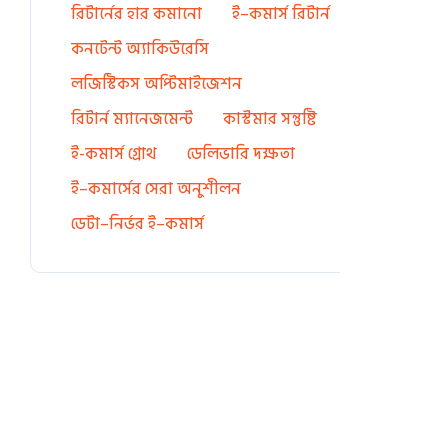
রিটার্নের হার কমানো
ই–কমার্স রিটার্ন
কনটেন্ট অ্যাকিউরেসি
লজিস্টিকস অপ্টিমাইজেশন
রিটার্ন ম্যানেজমেন্ট
কাস্টমার সন্তুষ্টি
ই-কমার্স গ্রোথ
ডেলিভারি দক্ষতা
ই–কমার্সের সেরা অনুশীলন
ডেটা–নির্ভর ই–কমার্স