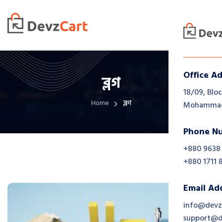
Office A
ব্লগ
18/09, Bloc
Home
ব্লগ
Mohammadp
Phone N
+880 9638
+880 1711 
Email Ad
info@devz
support@d