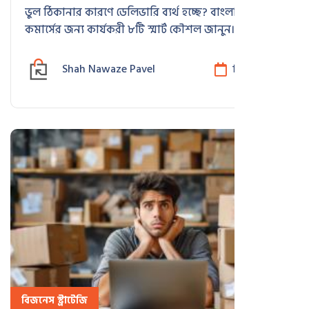
ভুল ঠিকানার কারণে ডেলিভারি ব্যর্থ হচ্ছে? বাংলাদেশের ই-
কমার্সের জন্য কার্যকরী ৮টি স্মার্ট কৌশল জানুন। Google
Map লোকেশন, ঠিকানা যাচাই ও যোগাযোগ ব্যবস্থার উন্নতির
মাধ্যমে ডেলিভারি সফলতা ৬০% বাড়ান।
Shah Nawaze Pavel
ডিসে 15, 2025
বিজনেস স্ট্রাটেজি