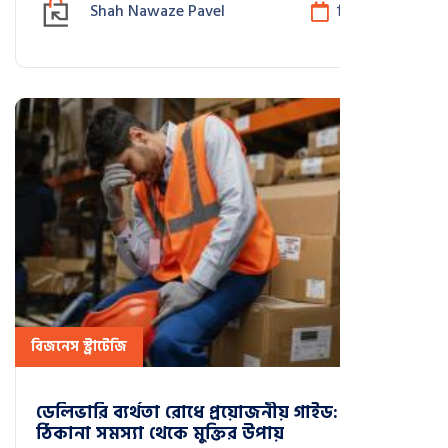
ডেটা-চালিত পূর্বাভাস ও স্থানীয় সমাধানের মাধ্যমে।
Shah Nawaze Pavel
ডিসে 15, 2025
বিজনেস স্ট্রাটেজি
ডেলিভারি ব্যর্থতা রোধে প্রয়োজনীয় গাইড: ভুল
ঠিকানা সমস্যা থেকে মুক্তির উপায়