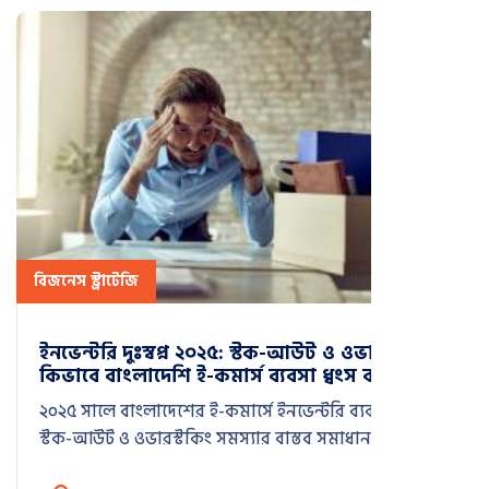
বিজনেস স্ট্রাটেজি
ইনভেন্টরি দুঃস্বপ্ন ২০২৫: স্টক-আউট ও ওভারস্টকিং
কিভাবে বাংলাদেশি ই-কমার্স ব্যবসা ধ্বংস করছে
২০২৫ সালে বাংলাদেশের ই-কমার্সে ইনভেন্টরি ব্যবস্থাপনা:
স্টক-আউট ও ওভারস্টকিং সমস্যার বাস্তব সমাধান। জানুন
কিভাবে ৬৮% ব্যবসা ব্যর্থ হয় এবং ১৪.২% লাভ বৃদ্ধি সম্ভব