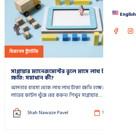
English
বিজনেস স্ট্রাটেজি
সাপ্লায়ার ম্যানেজমেন্টের ভুলে মাসে লাখ টাকার
ক্ষতি: সমাধান কী?
আপনার ব্যবসা থেকে লাখ লাখ টাকা ক্ষতি হচ্ছে? অদৃশ্য
লাভের ফাটল খুঁজে বের করুন! শিখুন সাপ্লায়ার
ম্যানেজমেন্টের ৫টি মারাত্মক ভুল এবং ৭টি সমাধানের সূত্র।
ফ্রি ৩০ দিনের একশন প্ল্যান নিয়ে মাসে লাখ টাকা সাশ্রয়
Shah Nawaze Pavel
ডিসে 21, 2025
করুন।