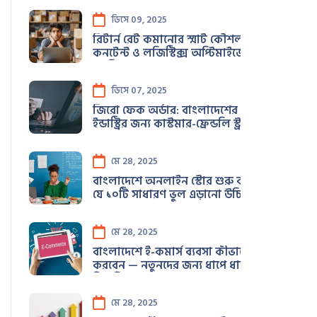
ডিসে 09, 2025
রিটার্ন রেট কমানোর স্মার্ট কৌশল: পণ্য,
কনটেন্ট ও লজিস্টিক্স অপ্টিমাইজেশনের
সমন্বিত প্রয়োগ
ডিসে 07, 2025
জিরো ফেক অর্ডার: বাংলাদেশের ই-কমার্স
ইন্ডাস্ট্রির জন্য কাস্টমার-ফ্রেন্ডলি স্ট্র্যাটেজি
মে 28, 2025
বাংলাদেশে অনলাইন স্টোর শুরু করার সময়
যে ১০টি সাধারণ ভুল এড়ানো উচিত (২০২৫
গাইড)
মে 28, 2025
বাংলাদেশে ই-কমার্স ব্যবসা কীভাবে শুরু
করবেন — নতুনদের জন্য ধাপে ধাপে
নির্দেশিকা
মে 28, 2025