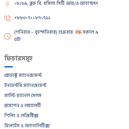
১৮/০৯, ব্লক বি, বসিলা সিটি আর/এ
মোহাম্মদপুর, ঢাকা
+৮৮০১৭১১৮৭১৭২২
(শনিবার – বৃহস্পতিবার) শুক্রবার:
বন্ধ
সকাল ৯টা – বিকাল
৫টা
ফিচারসমূহ
প্রোডাক্ট ম্যানেজমেন্ট
ইনভেন্টরি ম্যানেজমেন্ট
মাল্টি-চ্যানেল সেলস
প্রমোশন ও লয়্যালটি
শিপিং ও লজিস্টিক্স
রিপোর্টস ও অ্যানালিটিক্স