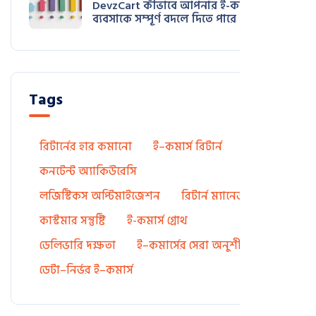
DevzCart কীভাবে আপনার ই-কমার্স
ব্যবসাকে সম্পূর্ণ বদলে দিতে পারে
Tags
রিটার্নের হার কমানো
ই–কমার্স রিটার্ন
কনটেন্ট অ্যাকিউরেসি
লজিস্টিকস অপ্টিমাইজেশন
রিটার্ন ম্যানেজমেন্ট
কাস্টমার সন্তুষ্টি
ই-কমার্স গ্রোথ
ডেলিভারি দক্ষতা
ই–কমার্সের সেরা অনুশীলন
ডেটা–নির্ভর ই–কমার্স