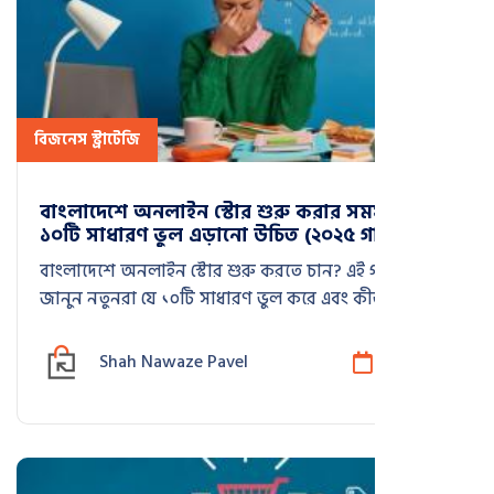
বিজনেস স্ট্রাটেজি
বাংলাদেশে অনলাইন স্টোর শুরু করার সময় যে
১০টি সাধারণ ভুল এড়ানো উচিত (২০২৫ গাইড)
বাংলাদেশে অনলাইন স্টোর শুরু করতে চান? এই গাইডে
জানুন নতুনরা যে ১০টি সাধারণ ভুল করে এবং কীভাবে
সেগুলো এড়িয়ে ২০২৫ সালে লাভজনক ই-কমার্স ব্যবসা
গড়বেন।
Shah Nawaze Pavel
মে 28, 2025