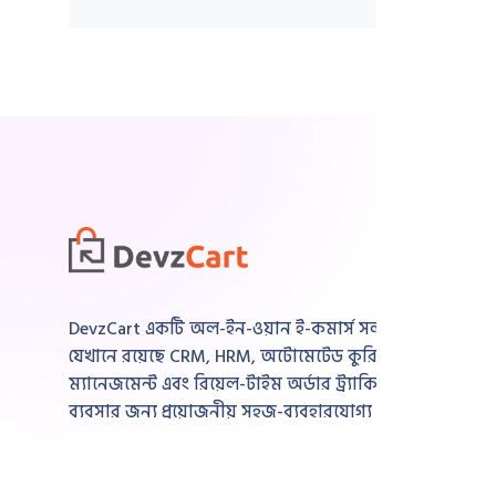
DevzCart একটি অল-ইন-ওয়ান ই-কমার্স সল্যুশন,
যেখানে রয়েছে CRM, HRM, অটোমেটেড কুরিয়ার
ম্যানেজমেন্ট এবং রিয়েল-টাইম অর্ডার ট্র্যাকিংসহ
ব্যবসার জন্য প্রয়োজনীয় সহজ-ব্যবহারযোগ্য সব ফিচার।