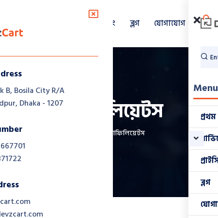
্রথম পাতা
প্রাইসিং
ব্লগ
যোগাযোগ
সার্ভিসেস
ddress
Men
k B, Bosila City R/A
অ্যাফিলিয়েটস
ur, Dhaka - 1207
প্রথম
umber
Home
অ্যাফিলিয়েটস
সার্ভ
 667701
871722
প্রাইস
ব্লগ
dress
cart.com
যোগ
evzcart.com