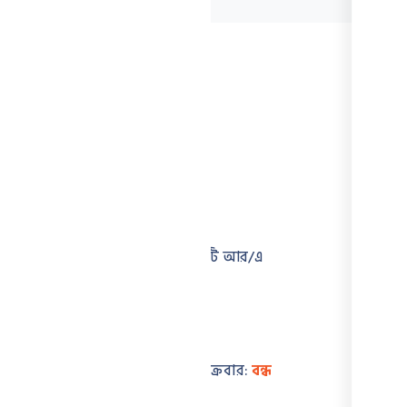
Information
১৮/০৯, ব্লক বি, বসিলা সিটি আর/এ
মোহাম্মদপুর, ঢাকা
+৮৮০১৭১১৮৭১৭২২
(শনিবার – বৃহস্পতিবার) শুক্রবার:
বন্ধ
সকাল ৯টা – বিকাল ৫টা