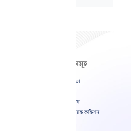
ফিচারসমূহ
লিঙ্কসমূহ
প্রোডাক্ট ম্যানেজমেন্ট
প্রথম পাতা
ইনভেন্টরি ম্যানেজমেন্ট
প্রাইসিং
মাল্টি-চ্যানেল সেলস
যোগাযোগ
প্রমোশন ও লয়্যালটি
টার্মস অ্যান্ড কন্ডিশন
শিপিং ও লজিস্টিক্স