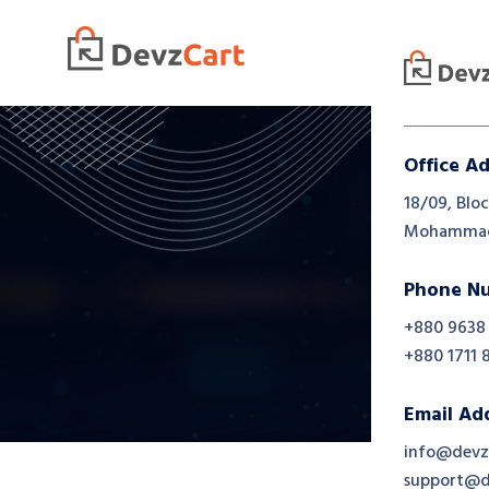
প
Office A
18/09, Bloc
Mohammadp
Phone N
+880 9638
+880 1711 
Email Ad
info@devz
support@d