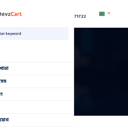
হটলাইন নাম্বার
+8801711871722
u
 পাতা
িসেস
িং
াযোগ