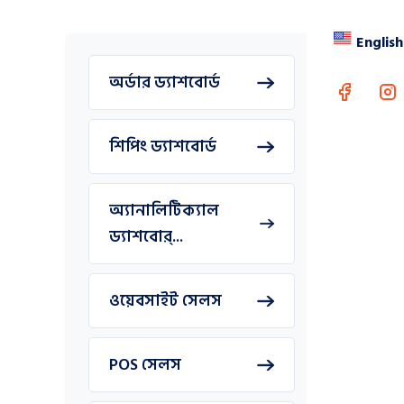
অ্যাফিলি
English
করতে সহায
অর্ডার ড্যাশবোর্ড
শিপিং ড্যাশবোর্ড
Read
অ্যানালিটিক্যাল
Contac
ড্যাশবোর্...
ওয়েবসাইট সেলস
POS সেলস