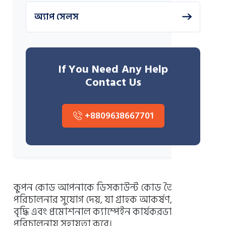
অ্যাপ সেলস
If You Need Any Help
Contact Us
+8809638667701
কুপন কোড আপনাকে ডিসকাউন্ট কোড তৈরি ও
পরিচালনার সুযোগ দেয়, যা গ্রাহক আকর্ষণ, বিক্রয়
বৃদ্ধি এবং প্রমোশনাল ক্যাম্পেইন কার্যকরভাবে
পরিচালনায় সহায়তা করে।