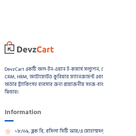
DevzCart একটি অল-ইন-ওয়ান ই-কমার্স সল্যুশন, যেখানে রয়েছে
CRM, HRM, অটোমেটেড কুরিয়ার ম্যানেজমেন্ট এবং রিয়েল-টাইম
অর্ডার ট্র্যাকিংসহ ব্যবসার জন্য প্রয়োজনীয় সহজ-ব্যবহারযোগ্য সব
ফিচার।
Information
১৮/০৯, ব্লক বি, বসিলা সিটি আর/এ
মোহাম্মদপুর, ঢাকা