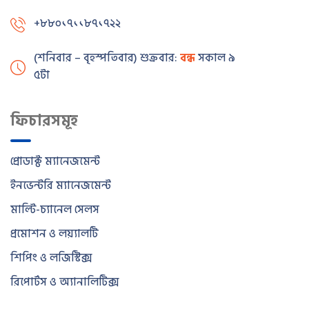
+৮৮০১৭১১৮৭১৭২২
(শনিবার – বৃহস্পতিবার) শুক্রবার:
বন্ধ
সকাল ৯টা – বিকাল
৫টা
ফিচারসমূহ
প্রোডাক্ট ম্যানেজমেন্ট
ইনভেন্টরি ম্যানেজমেন্ট
মাল্টি-চ্যানেল সেলস
প্রমোশন ও লয়্যালটি
শিপিং ও লজিস্টিক্স
রিপোর্টস ও অ্যানালিটিক্স