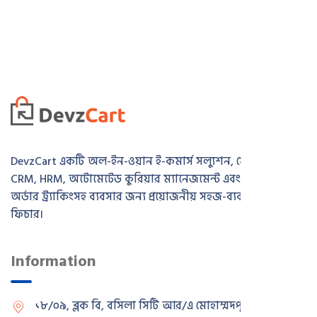
DevzCart একটি অল-ইন-ওয়ান ই-কমার্স সল্যুশন, যেখানে রয়েছে
CRM, HRM, অটোমেটেড কুরিয়ার ম্যানেজমেন্ট এবং রিয়েল-টাইম
অর্ডার ট্র্যাকিংসহ ব্যবসার জন্য প্রয়োজনীয় সহজ-ব্যবহারযোগ্য সব
ফিচার।
Information
১৮/০৯, ব্লক বি, বসিলা সিটি আর/এ
মোহাম্মদপুর, ঢাকা