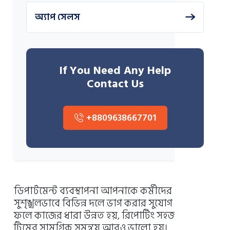
অ্যাপ সেলস
If You Need Any Help
Contact Us
+8809638667701
ডিপার্টমেন্ট ব্যবস্থাপনা আপনাকে কর্মীদের
সুশৃঙ্খলভাবে বিভিন্ন দলে ভাগ করার সুযোগ দেয়। এর
ফলে কাজের ধারা উন্নত হয়, রিপোর্টিং সহজ হয় এবং
টিমের সামগ্রিক সমন্বয় আরও ভালো হয়।