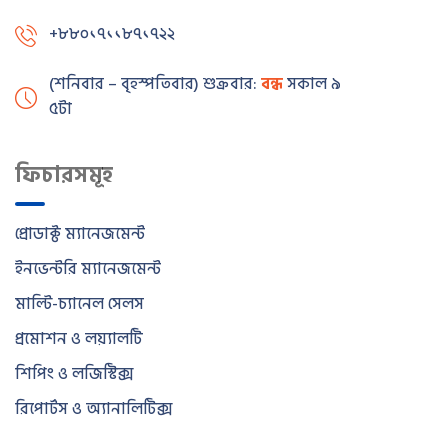
+৮৮০১৭১১৮৭১৭২২
(শনিবার – বৃহস্পতিবার) শুক্রবার:
বন্ধ
সকাল ৯টা – বিকাল
৫টা
ফিচারসমূহ
প্রোডাক্ট ম্যানেজমেন্ট
ইনভেন্টরি ম্যানেজমেন্ট
মাল্টি-চ্যানেল সেলস
প্রমোশন ও লয়্যালটি
শিপিং ও লজিস্টিক্স
রিপোর্টস ও অ্যানালিটিক্স