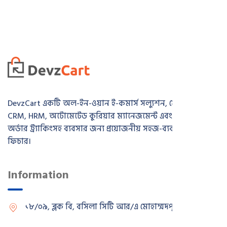
DevzCart একটি অল-ইন-ওয়ান ই-কমার্স সল্যুশন, যেখানে রয়েছে
CRM, HRM, অটোমেটেড কুরিয়ার ম্যানেজমেন্ট এবং রিয়েল-টাইম
অর্ডার ট্র্যাকিংসহ ব্যবসার জন্য প্রয়োজনীয় সহজ-ব্যবহারযোগ্য সব
ফিচার।
Information
১৮/০৯, ব্লক বি, বসিলা সিটি আর/এ
মোহাম্মদপুর, ঢাকা