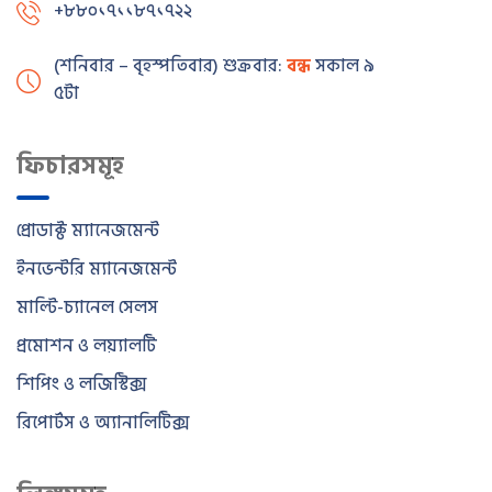
+৮৮০১৭১১৮৭১৭২২
(শনিবার – বৃহস্পতিবার) শুক্রবার:
বন্ধ
সকাল ৯টা – বিকাল
৫টা
ফিচারসমূহ
প্রোডাক্ট ম্যানেজমেন্ট
ইনভেন্টরি ম্যানেজমেন্ট
মাল্টি-চ্যানেল সেলস
প্রমোশন ও লয়্যালটি
শিপিং ও লজিস্টিক্স
রিপোর্টস ও অ্যানালিটিক্স