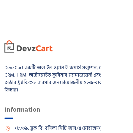
DevzCart একটি অল-ইন-ওয়ান ই-কমার্স সল্যুশন, যেখানে রয়েছে
CRM, HRM, অটোমেটেড কুরিয়ার ম্যানেজমেন্ট এবং রিয়েল-টাইম
অর্ডার ট্র্যাকিংসহ ব্যবসার জন্য প্রয়োজনীয় সহজ-ব্যবহারযোগ্য সব
ফিচার।
Information
১৮/০৯, ব্লক বি, বসিলা সিটি আর/এ
মোহাম্মদপুর, ঢাকা