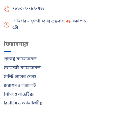
+৮৮০১৭১১৮৭১৭২২
(শনিবার – বৃহস্পতিবার) শুক্রবার:
বন্ধ
সকাল ৯টা – বিকাল
৫টা
ফিচারসমূহ
প্রোডাক্ট ম্যানেজমেন্ট
ইনভেন্টরি ম্যানেজমেন্ট
মাল্টি-চ্যানেল সেলস
প্রমোশন ও লয়্যালটি
শিপিং ও লজিস্টিক্স
রিপোর্টস ও অ্যানালিটিক্স